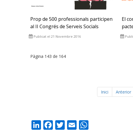
Prop de 500 professionals participen
El co
al II Congrés de Serveis Socials
pact
Publicat el 21 Novembre 2016
Publ
Pàgina 143 de 164
Inici
Anterior
LinkedIn
Facebook
Twitter
Email
WhatsAp