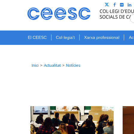
El CEESC
Col·legia't
Xarxa professional
Ac
Inici
Actualitat
Notícies