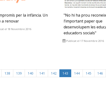
mpromís per la infància. Un
"No hi ha prou reconei
e a renovar
l’important paper que
desenvolupem les educa
icat el 18 Novembre 2016
educadors socials"
Publicat el 17 Novembre 2016
138
139
140
141
142
143
144
145
146
p