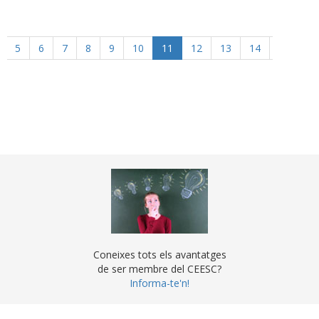
5
6
7
8
9
10
11
12
13
14
Següent
Coneixes tots els avantatges
de ser membre del CEESC?
Informa-te'n!