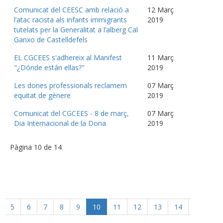
Comunicat del CEESC amb relació a
12 Març
l’atac racista als infants immigrants
2019
tutelats per la Generalitat a l’alberg Cal
Ganxo de Castelldefels
EL CGCEES s'adhereix al Manifest
11 Març
"¿Dónde están ellas?"
2019
Les dones professionals reclamem
07 Març
equitat de gènere
2019
Comunicat del CGCEES - 8 de març,
07 Març
Dia Internacional de la Dona
2019
Pàgina 10 de 14
5
6
7
8
9
10
11
12
13
14
Següent