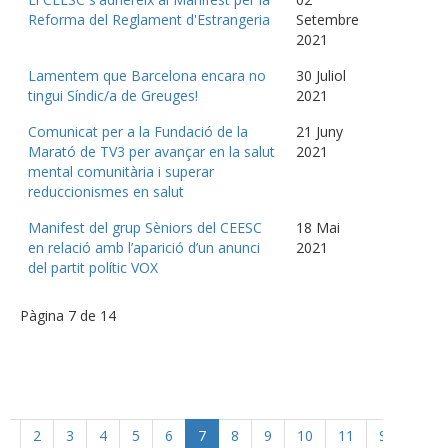
Reforma del Reglament d'Estrangeria
Setembre
2021
Lamentem que Barcelona encara no
30 Juliol
tingui Síndic/a de Greuges!
2021
Comunicat per a la Fundació de la
21 Juny
Marató de TV3 per avançar en la salut
2021
mental comunitària i superar
reduccionismes en salut
Manifest del grup Sèniors del CEESC
18 Mai
en relació amb l’aparició d’un anunci
2021
del partit polític VOX
Pàgina 7 de 14
or
2
3
4
5
6
7
8
9
10
11
Següent