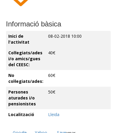
Informació bàsica
Inici de
08-02-2018 10:00
l'activitat
Col·legiats/ades
40€
i/o amics/gues
del CEESC:
No
60€
col·legiats/ades:
Persones
50€
aturades i/o
pensionistes
Localització
Lleida
Google
Yahoo
Save
Tornar