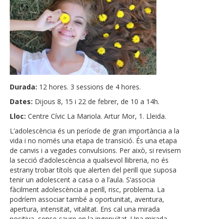
Durada:
12 hores. 3 sessions de 4 hores.
Dates:
Dijous 8, 15 i 22 de febrer, de 10 a 14h.
Lloc:
Centre Cívic La Mariola. Artur Mor, 1. Lleida.
L’adolescència és un període de gran importància a la
vida i no només una etapa de transició. És una etapa
de canvis i a vegades convulsions. Per això, si revisem
la secció d’adolescència a qualsevol llibreria, no és
estrany trobar títols que alerten del perill que suposa
tenir un adolescent a casa o a l’aula. S’associa
fàcilment adolescència a perill, risc, problema. La
podríem associar també a oportunitat, aventura,
apertura, intensitat, vitalitat. Ens cal una mirada
positiva, sense caure en la ingenuïtat. Una mirada