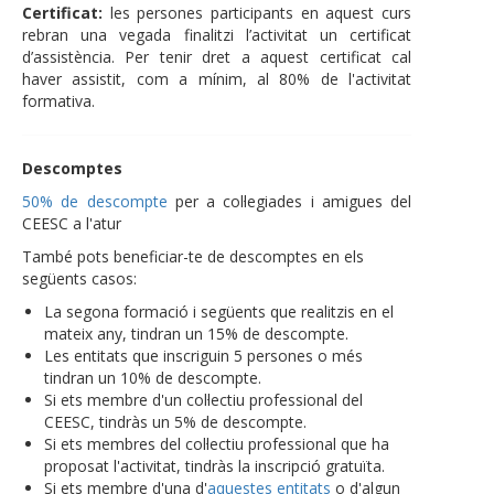
Certificat:
les persones participants en aquest curs
rebran una vegada finalitzi l’activitat un certificat
d’assistència. Per tenir dret a aquest certificat cal
haver assistit, com a mínim, al 80% de l'activitat
formativa.
Descomptes
50% de descompte
per a col·legiades i amigues del
CEESC a l'atur
També pots beneficiar-te de descomptes en els
següents casos:
La segona formació i següents que realitzis en el
mateix any, tindran un 15% de descompte.
Les entitats que inscriguin 5 persones o més
tindran un 10% de descompte.
Si ets membre d'un col·lectiu professional del
CEESC, tindràs un 5% de descompte.
Si ets membres del col·lectiu professional que ha
proposat l'activitat, tindràs la inscripció gratuïta.
Si ets membre d'una d'
aquestes entitats
o d'algun