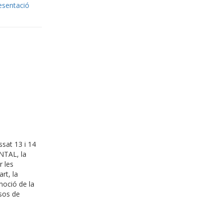
esentació
ssat 13 i 14
NTAL, la
 les
rt, la
moció de la
ssos de