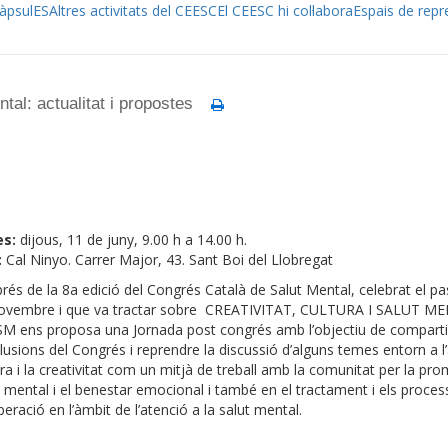
àpsulES
Altres activitats del CEESC
El CEESC hi col·labora
Espais de repr
l: actualitat i propostes
es:
dijous, 11 de juny, 9.00 h a 14.00 h.
:
Cal Ninyo. Carrer Major, 43. Sant Boi del Llobregat
rés de la 8a edició del Congrés Català de Salut Mental, celebrat el pa
ovembre i que va tractar sobre CREATIVITAT, CULTURA I SALUT ME
M ens proposa una Jornada post congrés amb l’objectiu de compartir
lusions del Congrés i reprendre la discussió d’alguns temes entorn a l’a
ura i la creativitat com un mitjà de treball amb la comunitat per la pro
t mental i el benestar emocional i també en el tractament i els proce
eració en l’àmbit de l’atenció a la salut mental.