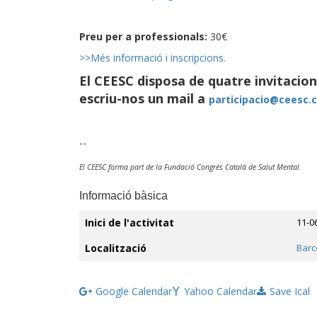
Preu per a professionals:
30€
>>Més informació i inscripcions.
El CEESC disposa de quatre invitacions 
escriu-nos un mail a
participacio@ceesc.c
--
El CEESC forma part de la Fundació Congrés Català de Salut Mental.
Informació bàsica
Inici de l'activitat
11-0
Localització
Barc
Google Calendar
Yahoo Calendar
Save Ical