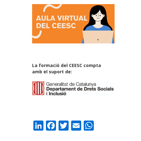
La formació del CEESC compta
amb el suport de:
LinkedIn
Facebook
Twitter
Email
WhatsAp