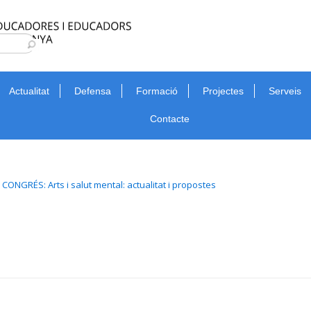
Type 2 or more characters for results.
Cerca
Actualitat
Defensa
Formació
Projectes
Serveis
Contacte
ONGRÉS: Arts i salut mental: actualitat i propostes