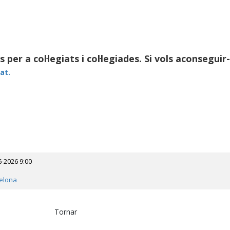
per a col·legiats i col·legiades. Si vols aconseguir
at.
6-2026 9:00
elona
Tornar