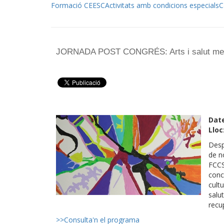
Formació CEESC
Activitats amb condicions especials
C
JORNADA POST CONGRÉS: Arts i salut menta
Dat
Lloc
Desp
de n
FCCS
conc
cult
salu
recup
>>Consulta'n el programa