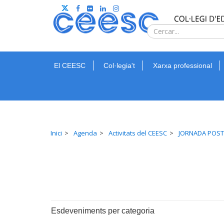
El CEESC
Col·legia't
Xarxa professional
Inici
Agenda
Activitats del CEESC
JORNADA POST C
Esdeveniments per categoria