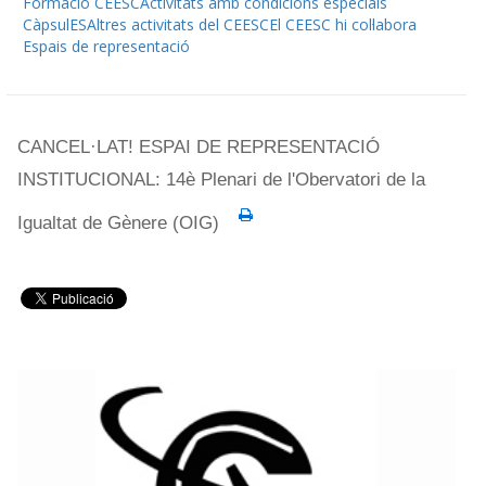
Formació CEESC
Activitats amb condicions especials
CàpsulES
Altres activitats del CEESC
El CEESC hi col·labora
Espais de representació
CANCEL·LAT! ESPAI DE REPRESENTACIÓ
INSTITUCIONAL: 14è Plenari de l'Obervatori de la
Igualtat de Gènere (OIG)