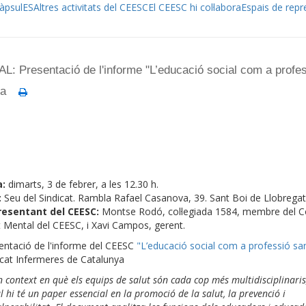
àpsulES
Altres activitats del CEESC
El CEESC hi col·labora
Espais de repr
esentació de l'informe "L’educació social com a profes
ya
a:
dimarts, 3 de febrer, a les 12.30 h.
:
Seu del Sindicat. Rambla Rafael Casanova, 39. Sant Boi de Llobregat
resentant del CEESC:
Montse Rodó, col·legiada 1584, membre del Col
t Mental del CEESC, i Xavi Campos, gerent.
entació de l'informe del CEESC
"L’educació social com a professió san
icat Infermeres de Catalunya
n context en què els equips de salut són cada cop més multidisciplinaris,
l hi té un paper essencial en la promoció de la salut, la prevenció i