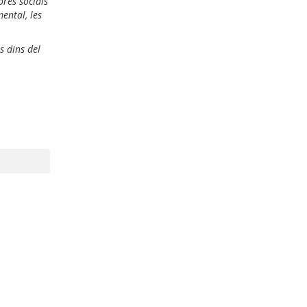
ores socials
ental, les
s dins del