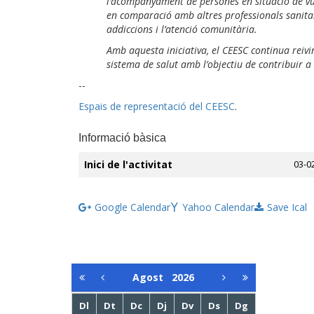
l’acompanyament de persones en situació de vul
en comparació amb altres professionals sanitari
addiccions i l’atenció comunitària.
Amb aquesta iniciativa, el CEESC continua reivi
sistema de salut amb l’objectiu de contribuir a
--
Espais de representació del CEESC
.
Informació bàsica
Inici de l'activitat
03-0
Google Calendar
Yahoo Calendar
Save Ical
Agost
2026
Dl
Dt
Dc
Dj
Dv
Ds
Dg