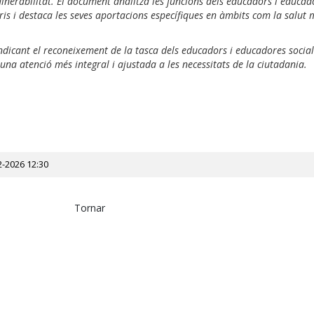
nerabilitat. El document analitza les funcions dels educadors i educad
s i destaca les seves aportacions específiques en àmbits com la salut m
ndicant el reconeixement de la tasca dels educadors i educadores social
 una atenció més integral i ajustada a les necessitats de la ciutadania.
2-2026 12:30
Tornar