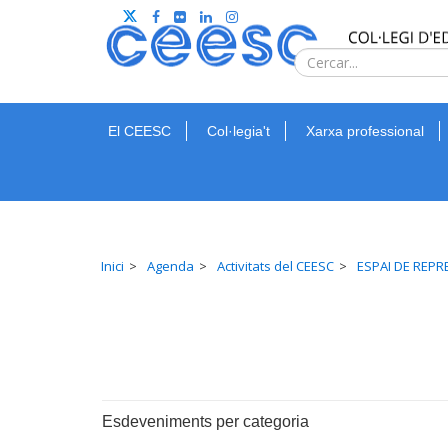
El CEESC
Col·legia't
Xarxa professional
Inici
Agenda
Activitats del CEESC
ESPAI DE REPRE
Esdeveniments per categoria