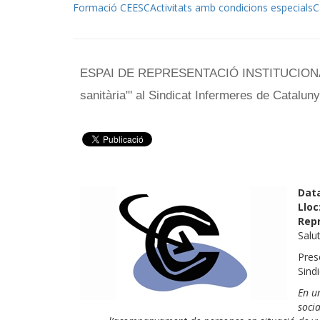
Formació CEESC
Activitats amb condicions especials
C
ESPAI DE REPRESENTACIÓ INSTITUCIONAL: Pr
sanitària"' al Sindicat Infermeres de Catalun
Dat
Lloc
Rep
Salu
Pres
Sind
En u
socia