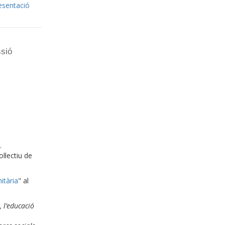
esentació
sió
.
·lectiu de
itària
" al
 l’educació