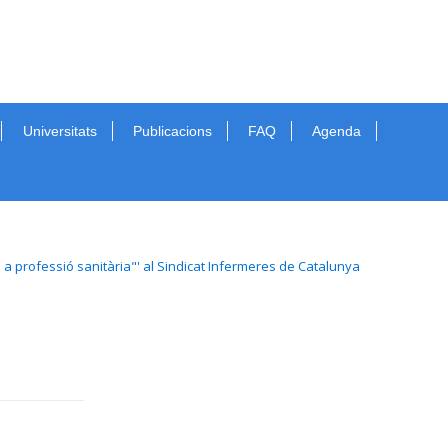
Universitats
Publicacions
FAQ
Agenda
a professió sanitària"' al Sindicat Infermeres de Catalunya