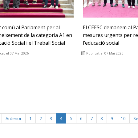
t comú al Parlament per al
El CEESC demanem al P
neixement de la categoria A1 en
mesures urgents per re
cació Social i el Treball Social
l’educació social
cat el 07 Mai 2026
Publicat el 07 Mai 2026
Anterior
1
2
3
4
5
6
7
8
9
10
Se