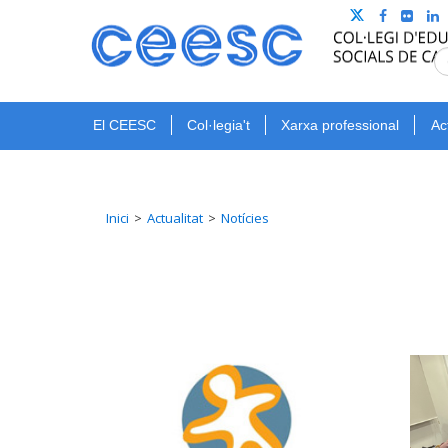
El CEESC
Col·legia't
Xarxa professional
Ac
Inici
Actualitat
Notícies