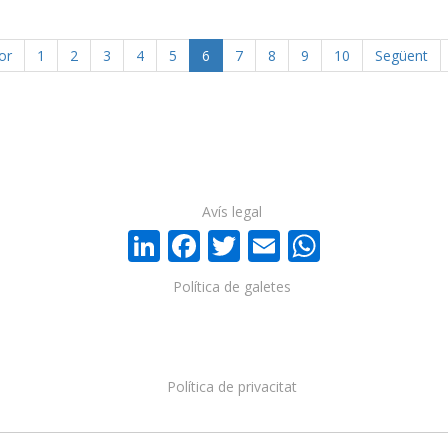
or
1
2
3
4
5
6
7
8
9
10
Següent
Avís legal
LinkedIn
Facebook
Twitter
Email
WhatsA
Política de galetes
Política de privacitat