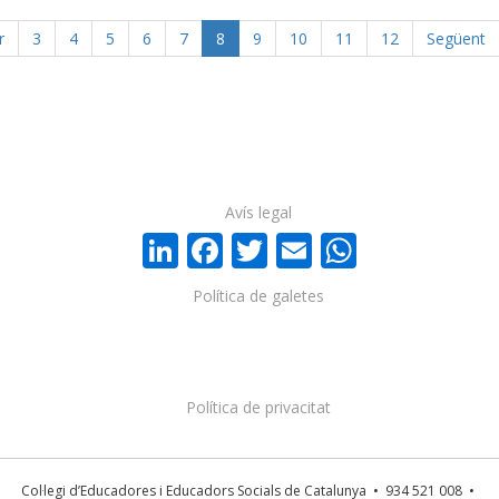
r
3
4
5
6
7
8
9
10
11
12
Següent
Avís legal
LinkedIn
Facebook
Twitter
Email
WhatsA
Política de galetes
Política de privacitat
Col·legi d’Educadores i Educadors Socials de Catalunya • 934 521 008 •