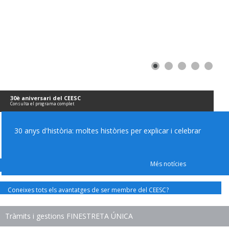
30è aniversari del CEESC
Consulta el programa complet
30 anys d'història: moltes històries per explicar i celebrar
Més notícies
Coneixes tots els avantatges de ser membre del CEESC?
Tràmits i gestions FINESTRETA ÚNICA