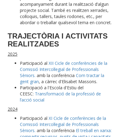
acompanyament durant la realització d’algun
projecte social. També es realitzen xerrades,
col·loquis, tallers, taules rodones, etc., per
abordar o treballar qualsevol tema en concret.
TRAJECTÒRIA I ACTIVITATS
REALITZADES
2025
Participació al
XII Cicle de conferències de la
Comissió Intercol·legial de Professionals
Sèniors.
amb la conferència
Com tractar la
gent gran
, a càrrec d'Elisabet Massons.
Participació a l'Escola d'Estiu del
CEESC:
Transformació de la professió de
l’acció social
2024
Participació al
XI Cicle de conferències de la
Comissió Intercol·legial de Professionals
Sèniors.
amb la conferència
El treball en xarxa:
compartir recursos, punts de vista i capacitats