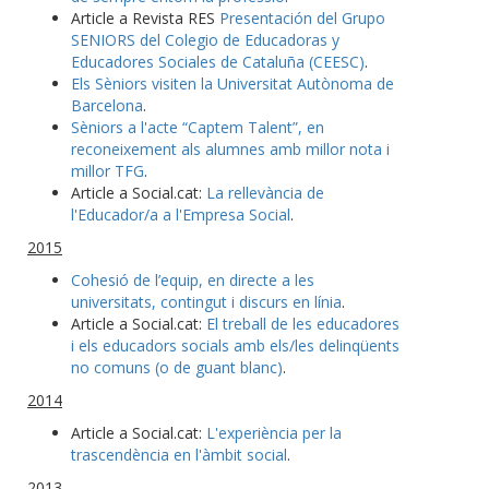
Article a Revista RES
Presentación del Grupo
SENIORS del Colegio de Educadoras y
Educadores Sociales de Cataluña (CEESC)
.
Els Sèniors visiten la Universitat Autònoma de
Barcelona
.
Sèniors a l'acte “Captem Talent”, en
reconeixement als alumnes amb millor nota i
millor TFG
.
Article a Social.cat:
La rellevància de
l'Educador/a a l'Empresa Social
.
2015
Cohesió de l’equip, en directe a les
universitats, contingut i discurs en línia
.
Article a Social.cat:
El treball de les educadores
i els educadors socials amb els/les delinqüents
no comuns (o de guant blanc)
.
2014
Article a Social.cat:
L'experiència per la
trascendència en l'àmbit social
.
2013