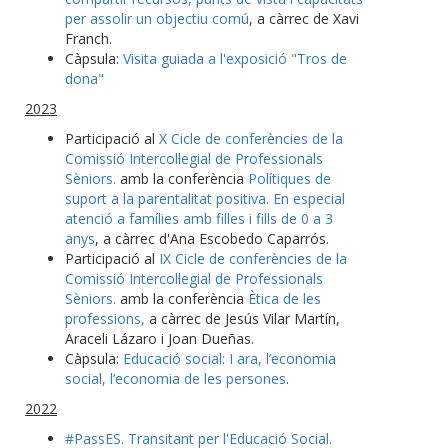
per assolir un objectiu comú
, a càrrec de Xavi
Franch.
Càpsula:
Visita guiada a l'exposició "Tros de
dona"
2023
Participació al
X Cicle de conferències de la
Comissió Intercol·legial de Professionals
Sèniors.
amb la conferència
Polítiques de
suport a la parentalitat positiva. En especial
atenció a famílies amb filles i fills de 0 a 3
anys
, a càrrec d'Ana Escobedo Caparrós.
Participació al
IX Cicle de conferències de la
Comissió Intercol·legial de Professionals
Sèniors.
amb la conferència
Ètica de les
professions,
a càrrec de Jesús Vilar Martín,
Araceli Lázaro i Joan Dueñas.
Càpsula:
Educació social: I ara, l’economia
social, l’economia de les persones
.
2022
#PassES. Transitant per l'Educació Social.