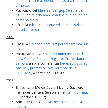
Itinerari 1: La Barcelona que assistia la infància
vulnerable
Publicació del
Manifest del grup Sèniors del
CEESC en relació amb l’aparició d’un anunci del
partit polític VOX
Càpsula
Biblioteques que eduquen des d'un
servei universal
2020
Càpsula
Gargar o com l’art pot transformar un
poble
Participació al
VII Cicle de conferències on line
de la Comissió Intercol·legial de Professionals
Sèniors.
amb la conferència
L’educació social:
ofici vell, professió nova i el repte de la
COVID-19
, a càrrec de Lluís Vila.
2019
Entrevista a Mercè Òdena i Juanje Guerrero,
membres del grup Sèniors en el
Full Informatiu
89
(pàgines 16 i 17).
Article a Social.cat:
Invisibles i oblidats a casa
nostra