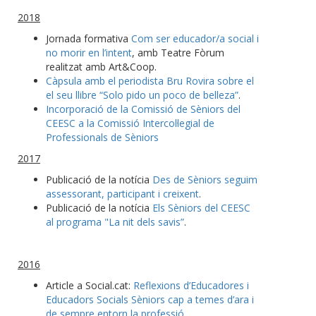
2018
Jornada formativa
Com ser educador/a social i
no morir en l’intent
, amb Teatre Fòrum
realitzat amb Art&Coop.
Càpsula amb el periodista Bru Rovira sobre el
el seu llibre “Solo pido un poco de belleza”
.
Incorporació de la Comissió de Sèniors del
CEESC a la Comissió Intercol·legial de
Professionals de Sèniors
2017
Publicació de la notícia
Des de Sèniors seguim
assessorant, participant i creixent
.
Publicació de la notícia
Els Sèniors del CEESC
al programa "La nit dels savis”
.
2016
Article a Social.cat:
Reflexions d’Educadores i
Educadors Socials Sèniors cap a temes d’ara i
de sempre entorn la professió
.