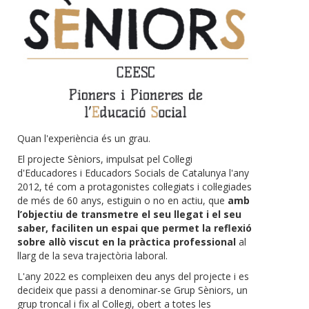
Quan l'experiència és un grau.
El projecte Sèniors, impulsat pel Col·legi
d'Educadores i Educadors Socials de Catalunya l'any
2012, té com a protagonistes col·legiats i col·legiades
de més de 60 anys, estiguin o no en actiu, que
amb
l’objectiu de transmetre el seu llegat i el seu
saber, faciliten un espai que permet la reflexió
sobre allò viscut en la pràctica professional
al
llarg de la seva trajectòria laboral.
L'any 2022 es compleixen deu anys del projecte i es
decideix que passi a denominar-se Grup Sèniors, un
grup troncal i fix al Col·legi, obert a totes les